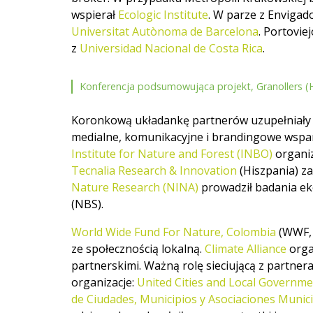
wspierał
Ecologic Institute
. W parze z Envigado
Universitat Autònoma de Barcelona
. Portoviej
z
Universidad Nacional de Costa Rica
.
Konferencja podsumowująca projekt, Granollers (Hi
Koronkową układankę partnerów uzupełniały t
medialne, komunikacyjne i brandingowe wspar
Institute for Nature and Forest (INBO)
organiz
Tecnalia Research & Innovation
(Hiszpania) z
Nature Research (NINA)
prowadził badania e
(NBS).
World Wide Fund For Nature, Colombia
(WWF, 
ze społecznością lokalną.
Climate Alliance
orga
partnerskimi. Ważną rolę sieciującą z partner
organizacje:
United Cities and Local Governm
de Ciudades, Municipios y Asociaciones Munic