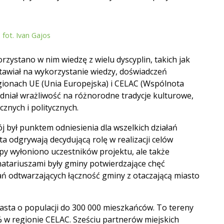
fot. Ivan Gajos
zystano w nim wiedzę z wielu dyscyplin, takich jak
Stawiał na wykorzystanie wiedzy, doświadczeń
ionach UE (Unia Europejska) i CELAC (Wspólnota
ędniał wrażliwość na różnorodne tradycje kulturowe,
cznych i politycznych.
j był punktem odniesienia dla wszelkich działań
ta odgrywają decydującą rolę w realizacji celów
y wyłoniono uczestników projektu, ale także
natariuszami były gminy potwierdzające chęć
łań odtwarzających łączność gminy z otaczającą miasto
sta o populacji do 300 000 mieszkańców. To tereny
w regionie CELAC. Sześciu partnerów miejskich