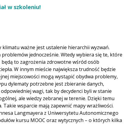
ał w szkoleniu!
limatu ważne jest ustalenie hierarchii wyzwań.
h problemów jednocześnie. Wtedy wybiera się te, które
e będą to zagrożenia zdrowotne wśród osób
ciepła. W innym mieście największa trudność będzie
ejnej miejscowości mogą wystąpić obydwa problemy,
typu dylematy potrzebne jest zbieranie danych,
dpowiedniej wagi, tak by decydenci byli w stanie
gólnej, ale wiedzy zebranej w terenie. Dzięki temu
. Takie wsparcie mają zapewnić mapy wrażliwości.
nnesa Langmayera z Uniwersytetu Autonomicznego
dułów kursu MOOC oraz wytycznych – o których kilka