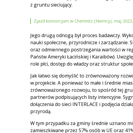
z gruntu sieciujący.
Zjazd konsorcjum w Chemnitz (Niemcy), maj 2023, 
Jego drugą odnogą był proces badawczy. Wykor
nauki społeczne, przyrodnicze i zarządzanie. 
oraz odmiennego postrzegania wartości w reg
Państw Ameryki Łacińskiej i Karaibów). Uwzgl
role płci, dostęp do władzy oraz struktur społe
Jak łatwo się domyślić to zrównoważony rozwó
w projekcie. A ponieważ to małe i średnie mias
zrównoważonego rozwoju, to spośród tej grup
partnerów podpisujących listy intencyjne. Syg
dołączenia do sieci INTERLACE i podjęcia dzia
przyrodą.
W tym przypadku za gminy średnie uznano mia
zamieszkiwane przez 57% osób w UE oraz 41% 