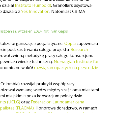
 działał
Instituto Humboldt
. Granollers asystował
o działało z
Yes Innovation
. Natomiast CBIMA
szpania), wrzesień 2024, fot. Ivan Gajos
akże organizacje specjalistyczne.
Oppla
zapewniała
cie podczas trwania całego projektu.
Research
ował zwinną metodykę pracy całego konsorcjum.
apewniała wiedzę techniczną.
Norwegian Institute for
konomiczne wokół
rozwiązań opartych na przyrodzie
Colombia) rozwijał praktyki współpracy
nizował wymianę wiedzy między sześcioma miastami
ami miejskimi spoza konsorcjum pełniły dwie
ents (UCLG)
oraz
Federación Latinoámericana
ipalistas (FLACMA)
. Honorowe doradztwo, w ramach