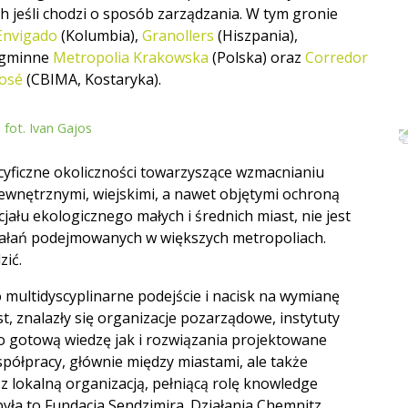
 jeśli chodzi o sposób zarządzania. W tym gronie
Envigado
(Kolumbia),
Granollers
(Hiszpania),
ygminne
Metropolia Krakowska
(Polska) oraz
Corredor
José
(CBIMA, Kostaryka).
fot. Ivan Gajos
cyficzne okoliczności towarzyszące wzmacnianiu
ewnętrznymi, wiejskimi, a nawet objętymi ochroną
u ekologicznego małych i średnich miast, nie jest
iałań podejmowanych w większych metropoliach.
zić.
multidyscyplinarne podejście i nacisk na wymianę
, znalazły się organizacje pozarządowe, instytuty
o gotową wiedzę jak i rozwiązania projektowane
ółpracy, głównie między miastami, ale także
z lokalną organizacją, pełniącą rolę knowledge
yła to Fundacja Sendzimira. Działania Chemnitz