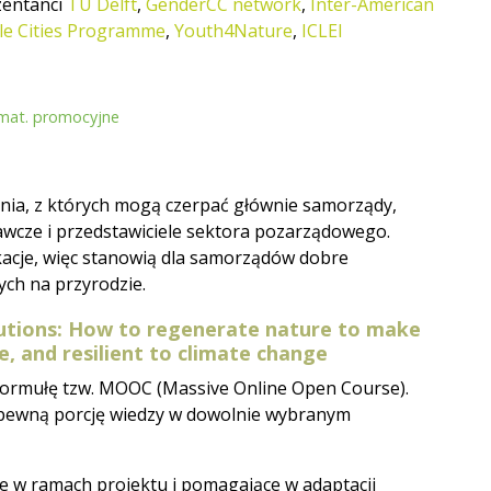
ezentanci
TU Delft
,
GenderCC network
,
Inter-American
le Cities Programme
,
Youth4Nature
,
ICLEI
 mat. promocyjne
ania, z których mogą czerpać głównie samorządy,
adawcze i przedstawiciele sektora pozarządowego.
acje, więc stanowią dla samorządów dobre
ch na przyrodzie.
utions: How to regenerate nature to make
, and resilient to climate change
formułę tzw. MOOC (Massive Online Open Course).
pewną porcję wiedzy w dowolnie wybranym
e w ramach projektu i pomagające w adaptacji