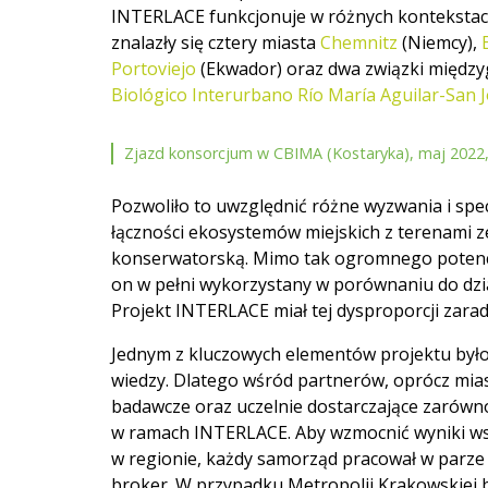
INTERLACE funkcjonuje w różnych kontekstach
znalazły się cztery miasta
Chemnitz
(Niemcy),
Portoviejo
(Ekwador) oraz dwa związki międz
Biológico Interurbano Río María Aguilar-San 
Zjazd konsorcjum w CBIMA (Kostaryka), maj 2022, 
Pozwoliło to uwzględnić różne wyzwania i spe
łączności ekosystemów miejskich z terenami z
konserwatorską. Mimo tak ogromnego potencjał
on w pełni wykorzystany w porównaniu do dz
Projekt INTERLACE miał tej dysproporcji zarad
Jednym z kluczowych elementów projektu było 
wiedzy. Dlatego wśród partnerów, oprócz miast
badawcze oraz uczelnie dostarczające zarówn
w ramach INTERLACE. Aby wzmocnić wyniki wsp
w regionie, każdy samorząd pracował w parze 
broker. W przypadku Metropolii Krakowskiej b