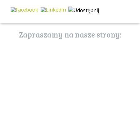
Zapraszamy na nasze strony:
poznaj stronę
usługi ekosystemów
uslugiekosystemow.pl
zostań przyjacielem
puszczy