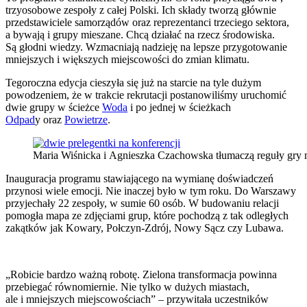
trzyosobowe zespoły z całej Polski. Ich składy tworzą głównie
przedstawiciele samorządów oraz reprezentanci trzeciego sektora,
a bywają i grupy mieszane. Chcą działać na rzecz środowiska.
Są głodni wiedzy. Wzmacniają nadzieję na lepsze przygotowanie
mniejszych i większych miejscowości do zmian klimatu.
Tegoroczna edycja cieszyła się już na starcie na tyle dużym
powodzeniem, że w trakcie rekrutacji postanowiliśmy uruchomić
dwie grupy w ścieżce
Woda
i po jednej w ścieżkach
Odpad
y oraz
Powietrze
.
Maria Wiśnicka i Agnieszka Czachowska tłumaczą reguły gry m
Inauguracja programu stawiającego na wymianę doświadczeń
przynosi wiele emocji. Nie inaczej było w tym roku. Do Warszawy
przyjechały 22 zespoły, w sumie 60 osób. W budowaniu relacji
pomogła mapa ze zdjęciami grup, które pochodzą z tak odległych
zakątków jak Kowary, Połczyn-Zdrój, Nowy Sącz czy Lubawa.
„Robicie bardzo ważną robotę. Zielona transformacja powinna
przebiegać równomiernie. Nie tylko w dużych miastach,
ale i mniejszych miejscowościach” – przywitała uczestników