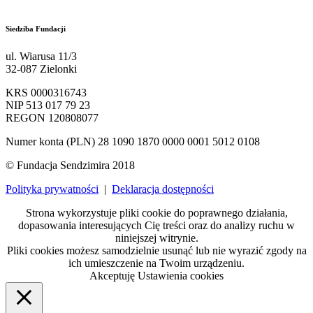
kontakt@sendzimir.org.pl
Siedziba Fundacji
ul. Wiarusa 11/3
32-087 Zielonki
KRS 0000316743
NIP 513 017 79 23
REGON 120808077
Numer konta (PLN) 28 1090 1870 0000 0001 5012 0108
© Fundacja Sendzimira 2018
Polityka prywatności
|
Deklaracja dostępności
Strona wykorzystuje pliki cookie do poprawnego działania,
dopasowania interesujących Cię treści oraz do analizy ruchu w
niniejszej witrynie.
Pliki cookies możesz samodzielnie usunąć lub nie wyrazić zgody na
ich umieszczenie na Twoim urządzeniu.
Akceptuję
Ustawienia cookies