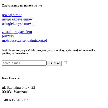
Zapraszamy na nasze strony:
poznaj stronę
usługi ekosystemów
uslugiekosystemow.pl
zostań przyjacielem
puszczy
mojapuszcza.sendzimir.org.pl
Jeśli chcesz otrzymywać informacje o tym, co robimy, wpisz swój adres e-mail w
poniższym formularzu
Przeczytałam/em i akceptuję
politykę przetwarzania moich danych osobowych przez Fundację Sendzimira
Biuro Fundacji
ul. Szpitalna 5 lok. 22
00-031 Warszawa
+48 695 849 862