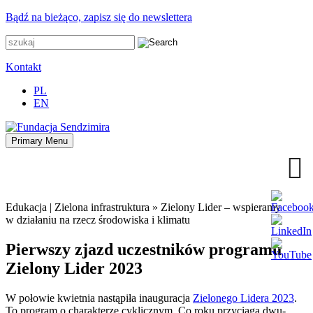
Przejdź
Bądź na bieżąco, zapisz się do newslettera
do
zawartości
Kontakt
PL
EN
Primary Menu
Fundacja Sendzimira
Oferujemy wsparcie doradcze i szkoleniowe z zakresu
zrównoważonego rozwoju miast, nasza specjalizacja to wdrażanie
błękitno-zielonej infrastruktury i adaptacja miast do zmian klimatu
Edukacja | Zielona infrastruktura
»
Zielony Lider – wspieramy
w działaniu na rzecz środowiska i klimatu
Pierwszy zjazd uczestników programu
Zielony Lider 2023
W połowie kwietnia nastąpiła inauguracja
Zielonego Lidera 2023
.
To program o charakterze cyklicznym. Co roku przyciąga dwu-,