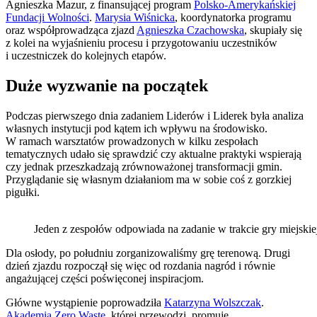
Agnieszka Mazur, z finansującej program
Polsko-Amerykańskiej
Fundacji Wolności
.
Marysia Wiśnicka
, koordynatorka programu
oraz współprowadząca zjazd
Agnieszka Czachowska
, skupiały się
z kolei na wyjaśnieniu procesu i przygotowaniu uczestników
i uczestniczek do kolejnych etapów.
Duże wyzwanie na początek
Podczas pierwszego dnia zadaniem Liderów i Liderek była analiza
własnych instytucji pod kątem ich wpływu na środowisko.
W ramach warsztatów prowadzonych w kilku zespołach
tematycznych udało się sprawdzić czy aktualne praktyki wspierają
czy jednak przeszkadzają zrównoważonej transformacji gmin.
Przyglądanie się własnym działaniom ma w sobie coś z gorzkiej
pigułki.
Jeden z zespołów odpowiada na zadanie w trakcie gry miejskie
Dla osłody, po południu zorganizowaliśmy grę terenową. Drugi
dzień zjazdu rozpoczął się więc od rozdania nagród i równie
angażującej części poświęconej inspiracjom.
Główne wystąpienie poprowadziła
Katarzyna Wolszczak
.
Akademia Zero Waste
, której przewodzi, promuje