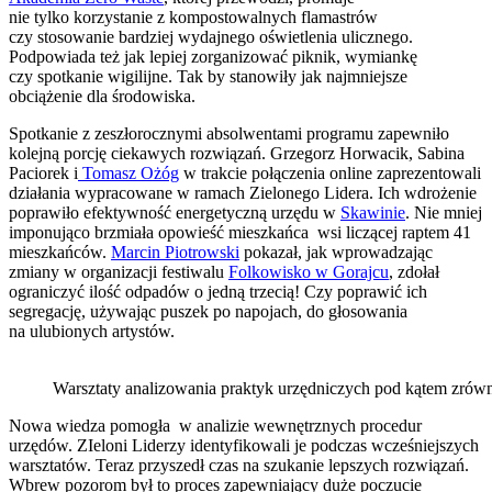
nie tylko korzystanie z kompostowalnych flamastrów
czy stosowanie bardziej wydajnego oświetlenia ulicznego.
Podpowiada też jak lepiej zorganizować piknik, wymiankę
czy spotkanie wigilijne. Tak by stanowiły jak najmniejsze
obciążenie dla środowiska.
Spotkanie z zeszłorocznymi absolwentami programu zapewniło
kolejną porcję ciekawych rozwiązań. Grzegorz Horwacik, Sabina
Paciorek i
Tomasz Ożóg
w trakcie połączenia online zaprezentowali
działania wypracowane w ramach Zielonego Lidera. Ich wdrożenie
poprawiło efektywność energetyczną urzędu w
Skawinie
. Nie mniej
imponująco brzmiała opowieść mieszkańca wsi liczącej raptem 41
mieszkańców.
Marcin Piotrowski
pokazał, jak wprowadzając
zmiany w organizacji festiwalu
Folkowisko w Gorajcu
, zdołał
ograniczyć ilość odpadów o jedną trzecią! Czy poprawić ich
segregację, używając puszek po napojach, do głosowania
na ulubionych artystów.
Warsztaty analizowania praktyk urzędniczych pod kątem zró
Nowa wiedza pomogła w analizie wewnętrznych procedur
urzędów. ZIeloni Liderzy identyfikowali je podczas wcześniejszych
warsztatów. Teraz przyszedł czas na szukanie lepszych rozwiązań.
Wbrew pozorom był to proces zapewniający duże poczucie