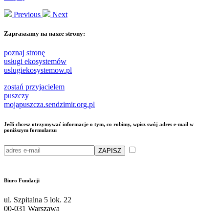
Previous
Next
Zapraszamy na nasze strony:
poznaj stronę
usługi ekosystemów
uslugiekosystemow.pl
zostań przyjacielem
puszczy
mojapuszcza.sendzimir.org.pl
Jeśli chcesz otrzymywać informacje o tym, co robimy, wpisz swój adres e-mail w
poniższym formularzu
Przeczytałam/em i akceptuję
politykę przetwarzania moich danych osobowych przez Fundację Sendzimira
Biuro Fundacji
ul. Szpitalna 5 lok. 22
00-031 Warszawa