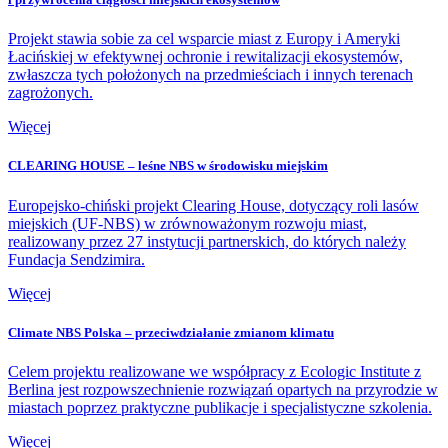
Projekt stawia sobie za cel wsparcie miast z Europy i Ameryki
Łacińskiej w efektywnej ochronie i rewitalizacji ekosystemów,
zwłaszcza tych położonych na przedmieściach i innych terenach
zagrożonych.
Więcej
CLEARING HOUSE – leśne NBS w środowisku miejskim
Europejsko-chiński projekt Clearing House, dotyczący roli lasów
miejskich (UF-NBS) w zrównoważonym rozwoju miast,
realizowany przez 27 instytucji partnerskich, do których należy
Fundacja Sendzimira.
Więcej
Climate NBS Polska – przeciwdziałanie zmianom klimatu
Celem projektu realizowane we współpracy z Ecologic Institute z
Berlina jest rozpowszechnienie rozwiązań opartych na przyrodzie w
miastach poprzez praktyczne publikacje i specjalistyczne szkolenia.
Więcej