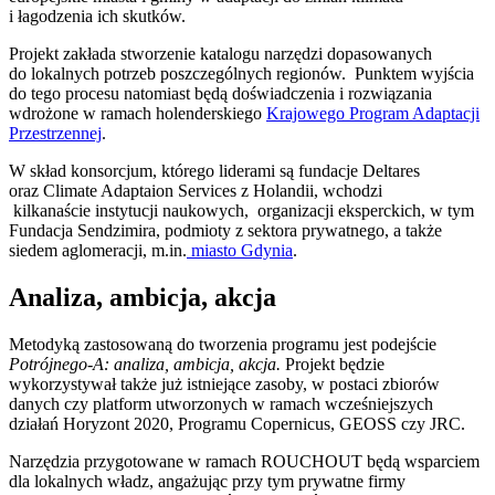
i łagodzenia ich skutków.
Projekt zakłada stworzenie katalogu narzędzi dopasowanych
do lokalnych potrzeb poszczególnych regionów. Punktem wyjścia
do tego procesu natomiast będą doświadczenia i rozwiązania
wdrożone w ramach holenderskiego
Krajowego Program Adaptacji
Przestrzennej
.
W skład konsorcjum, którego liderami są fundacje Deltares
oraz Climate Adaptaion Services z Holandii, wchodzi
kilkanaście instytucji naukowych, organizacji eksperckich, w tym
Fundacja Sendzimira, podmioty z sektora prywatnego, a także
siedem aglomeracji, m.in.
miasto Gdynia
.
Analiza, ambicja, akcja
Metodyką zastosowaną do tworzenia programu jest podejście
Potrójnego-A: analiza, ambicja, akcja.
Projekt będzie
wykorzystywał także już istniejące zasoby, w postaci zbiorów
danych czy platform utworzonych w ramach wcześniejszych
działań Horyzont 2020, Programu Copernicus, GEOSS czy JRC.
Narzędzia przygotowane w ramach ROUCHOUT będą wsparciem
dla lokalnych władz, angażując przy tym prywatne firmy