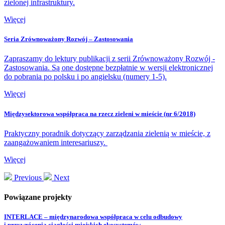
zielonej infrastruktury.
Więcej
Seria Zrównoważony Rozwój – Zastosowania
Zapraszamy do lektury publikacji z serii Zrównoważony Rozwój -
Zastosowania. Są one dostępne bezpłatnie w wersji elektronicznej
do pobrania po polsku i po angielsku (numery 1-5).
Więcej
Międzysektorowa współpraca na rzecz zieleni w mieście (nr 6/2018)
Praktyczny poradnik dotyczący zarządzania zielenią w mieście, z
zaangażowaniem interesariuszy.
Więcej
Previous
Next
Powiązane projekty
INTERLACE – międzynarodowa współpraca w celu odbudowy
i przywrócenia ciągłości miejskich ekosystemów