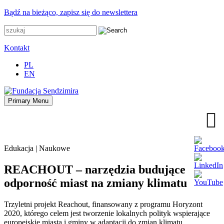
Przejdź
Bądź na bieżąco, zapisz się do newslettera
do
zawartości
Kontakt
PL
EN
Primary Menu
Fundacja Sendzimira
Oferujemy wsparcie doradcze i szkoleniowe z zakresu
zrównoważonego rozwoju miast, nasza specjalizacja to wdrażanie
błękitno-zielonej infrastruktury i adaptacja miast do zmian klimatu
Edukacja | Naukowe
REACHOUT – narzędzia budujące
odporność miast na zmiany klimatu
Trzyletni projekt Reachout, finansowany z programu Horyzont
2020, którego celem jest tworzenie lokalnych polityk wspierające
europejskie miasta i gminy w adaptacji do zmian klimatu