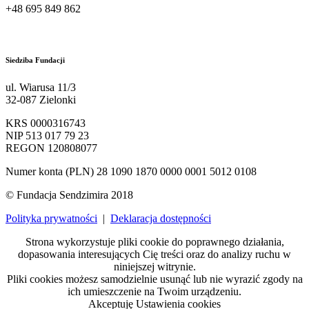
+48 695 849 862
kontakt@sendzimir.org.pl
Siedziba Fundacji
ul. Wiarusa 11/3
32-087 Zielonki
KRS 0000316743
NIP 513 017 79 23
REGON 120808077
Numer konta (PLN) 28 1090 1870 0000 0001 5012 0108
© Fundacja Sendzimira 2018
Polityka prywatności
|
Deklaracja dostępności
Strona wykorzystuje pliki cookie do poprawnego działania,
dopasowania interesujących Cię treści oraz do analizy ruchu w
niniejszej witrynie.
Pliki cookies możesz samodzielnie usunąć lub nie wyrazić zgody na
ich umieszczenie na Twoim urządzeniu.
Akceptuję
Ustawienia cookies