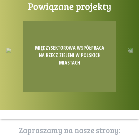
Powiązane projekty
MIĘDZYSEKTOROWA WSPÓŁPRACA
Previous
N
NA RZECZ ZIELENI W POLSKICH
MIASTACH
Zapraszamy na nasze strony: