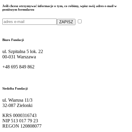
Jeśli chcesz otrzymywać informacje o tym, co robimy, wpisz swój adres e-mail w
poniższym formularzu
Przeczytałam/em i akceptuję
politykę przetwarzania moich danych osobowych przez Fundację Sendzimira
Biuro Fundacji
ul. Szpitalna 5 lok. 22
00-031 Warszawa
+48 695 849 862
kontakt@sendzimir.org.pl
Siedziba Fundacji
ul. Wiarusa 11/3
32-087 Zielonki
KRS 0000316743
NIP 513 017 79 23
REGON 120808077