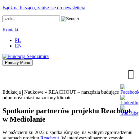
Przejdź
Bądź na bieżąco, zapisz się do newslettera
do
zawartości
Kontakt
PL
EN
Primary Menu
Fundacja Sendzimira
Oferujemy wsparcie doradcze i szkoleniowe z zakresu
zrównoważonego rozwoju miast, nasza specjalizacja to wdrażanie
błękitno-zielonej infrastruktury i adaptacja miast do zmian klimatu
Edukacja | Naukowe
»
REACHOUT – narzędzia budujące
odporność miast na zmiany klimatu
Spotkanie partnerów projektu Reachout
w Mediolanie
W październiku 2022 r. spotkaliśmy się na walnym zgromadzeniu
w ramach projektu
Reachout
. W interdyscyplinarnym zespole