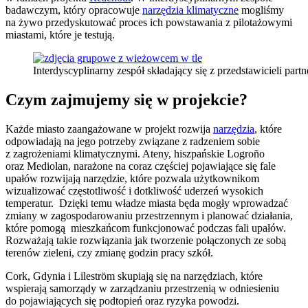
badawczym, który opracowuje
narzędzia klimatyczne
mogliśmy
na żywo przedyskutować proces ich powstawania z pilotażowymi
miastami, które je testują.
Interdyscyplinarny zespół składający się z przedstawicieli par
Czym zajmujemy się w projekcie?
Każde miasto zaangażowane w projekt rozwija
narzędzia
, które
odpowiadają na jego potrzeby związane z radzeniem sobie
z zagrożeniami klimatycznymi. Ateny, hiszpańskie Logroño
oraz Mediolan, narażone na coraz częściej pojawiające się fale
upałów rozwijają narzędzie, które pozwala użytkownikom
wizualizować częstotliwość i dotkliwość uderzeń wysokich
temperatur. Dzięki temu władze miasta będa mogły wprowadzać
zmiany w zagospodarowaniu przestrzennym i planować działania,
które pomogą mieszkańcom funkcjonować podczas fali upałów.
Rozważają takie rozwiązania jak tworzenie połączonych ze sobą
terenów zieleni, czy zmianę godzin pracy szkół.
Cork, Gdynia i Lileström skupiają się na narzędziach, które
wspierają samorządy w zarządzaniu przestrzenią w odniesieniu
do pojawiających się podtopień oraz ryzyka powodzi.