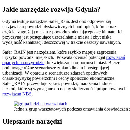
Jakie narzędzie rozwija Gdynia?
Gdynia testuje narzędzie Safer_Rain. Jest ono odpowiedzią
na zjawisko powodzi błyskawicznych i podtopień, które coraz
częściej zagrażają miastu z powodu zmieniającego się klimatu. Ich
przyczyną jest postępujące uszczelnianie miasta i zbyt niska
wydajność kanalizacji deszczowej w trakcie deszczy nawalnych.
Safer_RAIN jest narzędziem, które szybko mapuje zagrożenia
i ryzyko powodzi miejskich. Pozwala oceniać potencjał
rozwiązań
opartych na przyrodzie
do zwiększania odporności miast. Bierze
pod uwagę różne scenariusze zmian klimatu i postępującej
urbanizacji. W oparciu o scenariusze zdarzeń opadowych,
charakterystykę powierzchni i cechy społeczno-ekonomiczne,
Safer_RAIN przewiduje zakres powodzi, narażenia ludności
i szkód, które są wymagane do oceny skuteczności proponowanych
rozwiązań NBS
.
Jedna z grup warsztatowych podczas omawiania doświadczeń z p
Ulepszanie narzędzi