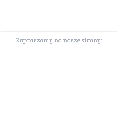
Zapraszamy na nasze strony:
poznaj stronę
usługi ekosystemów
uslugiekosystemow.pl
zostań przyjacielem