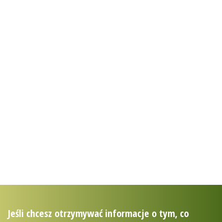
poznaj stronę
usługi ekosystemów
uslugiekosystemow.pl
zostań przyjacielem
puszczy
mojapuszcza.sendzimir.org.pl
Jeśli chcesz otrzymywać informacje o tym, co