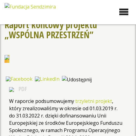
Przejdź
do
Fundacja Sendzimira
Oferujemy wsparcie
zawartości
doradcze i szkoleniowe z
Raport końcowy projektu
zakresu zrównoważonego
„WSPÓLNA PRZESTRZEŃ”
rozwoju miast, nasza
specjalizacja to wdrażanie
błękitno-zielonej
infrastruktury i adaptacja
miast do zmian klimatu
PDF
W raporcie podsumowujemy
trzyletni projekt
,
który zrealizowaliśmy w okresie od 01.03.2019 r.
do 31.03.2022 r. dzięki dofinansowaniu Unii
Europejskiej ze środków Europejskiego Funduszu
Społecznego, w ramach Programu Operacyjnego