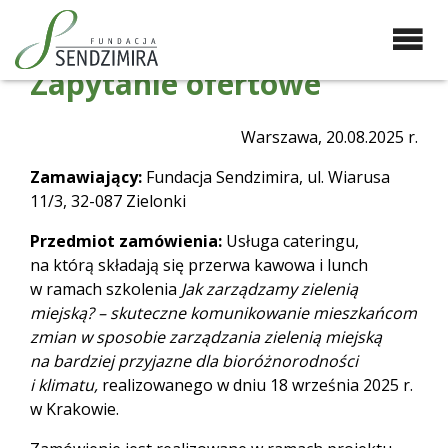
Przejdź
do
zawartości
Zapytanie ofertowe
Fundacja Sendzimira
Oferujemy wsparcie
doradcze i szkoleniowe z
zakresu zrównoważonego
Warszawa, 20.08.2025 r.
rozwoju miast, nasza
specjalizacja to wdrażanie
Zamawiający:
Fundacja Sendzimira, ul. Wiarusa
błękitno-zielonej
11/3, 32-087 Zielonki
infrastruktury i adaptacja
Przedmiot zamówienia:
Usługa cateringu,
miast do zmian klimatu
na którą składają się przerwa kawowa i lunch
w ramach szkolenia
Jak zarządzamy zielenią
miejską? – skuteczne komunikowanie mieszkańcom
zmian w sposobie zarządzania zielenią miejską
na bardziej przyjazne dla bioróżnorodności
i klimatu,
realizowanego w dniu 18 września 2025 r.
w Krakowie.