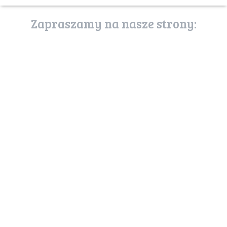
Zapraszamy na nasze strony:
poznaj stronę
usługi ekosystemów
uslugiekosystemow.pl
zostań przyjacielem
puszczy
mojapuszcza.sendzimir.org.pl