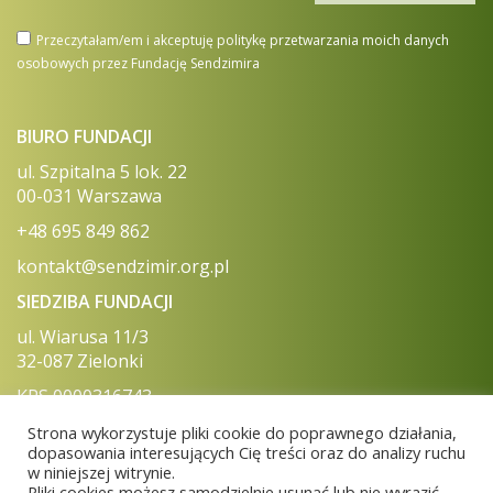
Przeczytałam/em i akceptuję politykę przetwarzania moich danych
osobowych przez Fundację Sendzimira
BIURO FUNDACJI
ul. Szpitalna 5 lok. 22
00-031 Warszawa
+48 695 849 862
kontakt@sendzimir.org.pl
SIEDZIBA FUNDACJI
ul. Wiarusa 11/3
32-087 Zielonki
KRS 0000316743
NIP 513 017 79 23
Strona wykorzystuje pliki cookie do poprawnego działania,
REGON 120808077
dopasowania interesujących Cię treści oraz do analizy ruchu
w niniejszej witrynie.
Numer konta (PLN) 28 1090 1870 0000 0001 5012 0108
Pliki cookies możesz samodzielnie usunąć lub nie wyrazić