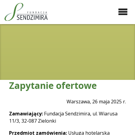
Przejdź
do
zawartości
Fundacja Sendzimira
Oferujemy wsparcie
doradcze i szkoleniowe z
zakresu zrównoważonego
rozwoju miast, nasza
specjalizacja to wdrażanie
błękitno-zielonej
infrastruktury i adaptacja
miast do zmian klimatu
Zapytanie ofertowe
Warszawa, 26 maja 2025 r.
Zamawiający:
Fundacja Sendzimira, ul. Wiarusa
11/3, 32-087 Zielonki
Przedmiot zamówienia:
Usługa hotelarska