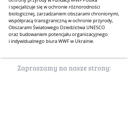
ochrony przyrody w Fundacji WWF Polska
i specjalizuje się w ochronie różnorodności
biologicznej, zarzadzaniem obszarami chronionymi,
współpracą transgraniczną w ochronie przyrody,
Obszarami Światowego Dziedzictwa UNESCO
oraz budowaniem potencjału organizacyjnego
i indywidualnego biura WWF w Ukrainie.
Zapraszamy na nasze strony:
poznaj stronę
usługi ekosystemów
uslugiekosystemow.pl