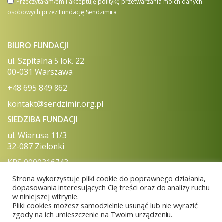
Przeczytałam/em i akceptuję politykę przetwarzania moich danych
osobowych przez Fundację Sendzimira
BIURO FUNDACJI
ul. Szpitalna 5 lok. 22
00-031 Warszawa
+48 695 849 862
kontakt@sendzimir.org.pl
SIEDZIBA FUNDACJI
ul. Wiarusa 11/3
32-087 Zielonki
KRS 0000316743
NIP 513 017 79 23
Strona wykorzystuje pliki cookie do poprawnego działania,
REGON 120808077
dopasowania interesujących Cię treści oraz do analizy ruchu
w niniejszej witrynie.
Numer konta (PLN) 28 1090 1870 0000 0001 5012 0108
Pliki cookies możesz samodzielnie usunąć lub nie wyrazić
zgody na ich umieszczenie na Twoim urządzeniu.