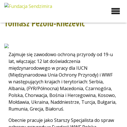
Przejdź
do
Fundacja Sendzimira
Oferujemy wsparcie
zawartości
doradcze i szkoleniowe z
Tomasz Pezold-Knežević
zakresu zrównoważonego
rozwoju miast, nasza
specjalizacja to wdrażanie
błękitno-zielonej
infrastruktury i adaptacja
Zajmuje się zawodowo ochroną przyrody od 19-u
miast do zmian klimatu
lat, włączając 12 lat doświadczenia
międzynarodowego w pracy dla IUCN
(Międzynarodowa Unia Ochrony Przyrody) i WWF
w następujących krajach i terytoriach: Serbia,
Albania, (FYR/Północna) Macedonia, Czarnogóra,
Polska, Chorwacja, Bośnia i Hercegowina, Kosowo,
Mołdawia, Ukraina, Naddniestrze, Turcja, Bułgaria,
Rumunia, Grecja, Białoruś.
Obecnie pracuje jako Starszy Specjalista do spraw