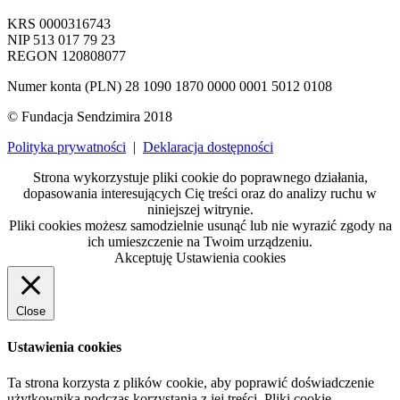
KRS 0000316743
NIP 513 017 79 23
REGON 120808077
Numer konta (PLN) 28 1090 1870 0000 0001 5012 0108
© Fundacja Sendzimira 2018
Polityka prywatności
|
Deklaracja dostępności
Strona wykorzystuje pliki cookie do poprawnego działania,
dopasowania interesujących Cię treści oraz do analizy ruchu w
niniejszej witrynie.
Pliki cookies możesz samodzielnie usunąć lub nie wyrazić zgody na
ich umieszczenie na Twoim urządzeniu.
Akceptuję
Ustawienia cookies
Close
Ustawienia cookies
Ta strona korzysta z plików cookie, aby poprawić doświadczenie
użytkownika podczas korzystania z jej treści. Pliki cookie,