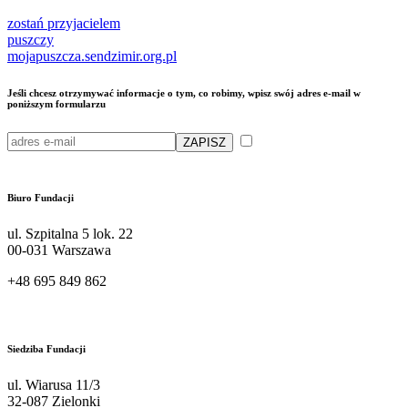
zostań przyjacielem
puszczy
mojapuszcza.sendzimir.org.pl
Jeśli chcesz otrzymywać informacje o tym, co robimy, wpisz swój adres e-mail w
poniższym formularzu
Przeczytałam/em i akceptuję
politykę przetwarzania moich danych osobowych przez Fundację Sendzimira
Biuro Fundacji
ul. Szpitalna 5 lok. 22
00-031 Warszawa
+48 695 849 862
kontakt@sendzimir.org.pl
Siedziba Fundacji
ul. Wiarusa 11/3
32-087 Zielonki