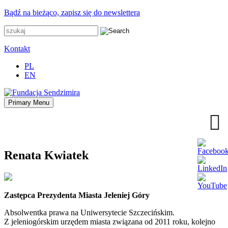
Przejdź
Bądź na bieżąco, zapisz się do newslettera
do
zawartości
Kontakt
PL
EN
Primary Menu
Fundacja Sendzimira
Oferujemy wsparcie doradcze i szkoleniowe z zakresu
zrównoważonego rozwoju miast, nasza specjalizacja to wdrażanie
błękitno-zielonej infrastruktury i adaptacja miast do zmian klimatu
Renata Kwiatek
Zastępca Prezydenta Miasta Jeleniej Góry
Absolwentka prawa na Uniwersytecie Szczecińskim.
Z jeleniogórskim urzędem miasta związana od 2011 roku, kolejno