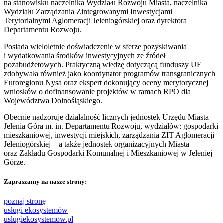
na stanowisku naczelnika Wydziału Rozwoju Miasta, naczelnika
Wydziału Zarządzania Zintegrowanymi Inwestycjami
Terytorialnymi Aglomeracji Jeleniogórskiej oraz dyrektora
Departamentu Rozwoju.
Posiada wieloletnie doświadczenie w sferze pozyskiwania
i wydatkowania środków inwestycyjnych ze źródeł
pozabudżetowych. Praktyczną wiedzę dotyczącą funduszy UE
zdobywała również jako koordynator programów transgranicznych
Euroregionu Nysa oraz ekspert dokonujący oceny merytorycznej
wniosków o dofinansowanie projektów w ramach RPO dla
Województwa Dolnośląskiego.
Obecnie nadzoruje działalność licznych jednostek Urzędu Miasta
Jelenia Góra m. in. Departamentu Rozwoju, wydziałów: gospodarki
mieszkaniowej, inwestycji miejskich, zarządzania ZIT Aglomeracji
Jeleniogórskiej – a także jednostek organizacyjnych Miasta
oraz Zakładu Gospodarki Komunalnej i Mieszkaniowej w Jeleniej
Górze.
Zapraszamy na nasze strony:
poznaj stronę
usługi ekosystemów
uslugiekosystemow.pl