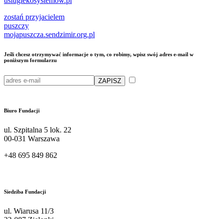
uslugiekosystemow.pl
zostań przyjacielem
puszczy
mojapuszcza.sendzimir.org.pl
Jeśli chcesz otrzymywać informacje o tym, co robimy, wpisz swój adres e-mail w
poniższym formularzu
Przeczytałam/em i akceptuję
politykę przetwarzania moich danych osobowych przez Fundację Sendzimira
Biuro Fundacji
ul. Szpitalna 5 lok. 22
00-031 Warszawa
+48 695 849 862
kontakt@sendzimir.org.pl
Siedziba Fundacji
ul. Wiarusa 11/3