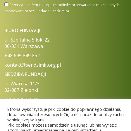
Przeczytałam/em i akceptuję politykę przetwarzania moich danych
osobowych przez Fundację Sendzimira
BIURO FUNDACJI
ul. Szpitalna 5 lok. 22
00-031 Warszawa
+48 695 849 862
kontakt@sendzimir.org.pl
SIEDZIBA FUNDACJI
ul. Wiarusa 11/3
32-087 Zielonki
KRS 0000316743
NIP 513 017 79 23
Strona wykorzystuje pliki cookie do poprawnego działania,
REGON 120808077
dopasowania interesujących Cię treści oraz do analizy ruchu
w niniejszej witrynie.
Numer konta (PLN) 28 1090 1870 0000 0001 5012 0108
Pliki cookies możesz samodzielnie usunąć lub nie wyrazić
zgody na ich umieszczenie na Twoim urządzeniu.