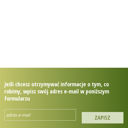
zostań przyjacielem
puszczy
mojapuszcza.sendzimir.org.pl
Jeśli chcesz otrzymywać informacje o tym, co
robimy, wpisz swój adres e-mail w poniższym
formularzu