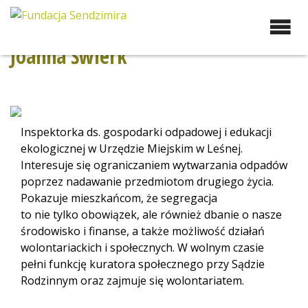
Przejdź
do
Fundacja Sendzimira
Oferujemy wsparcie
zawartości
doradcze i szkoleniowe z
Joanna Świerk
zakresu zrównoważonego
rozwoju miast, nasza
specjalizacja to wdrażanie
błękitno-zielonej
infrastruktury i adaptacja
Inspektorka ds. gospodarki odpadowej i edukacji
miast do zmian klimatu
ekologicznej w Urzędzie Miejskim w Leśnej.
Interesuje się ograniczaniem wytwarzania odpadów
poprzez nadawanie przedmiotom drugiego życia.
Pokazuje mieszkańcom, że segregacja
to nie tylko obowiązek, ale również dbanie o nasze
środowisko i finanse, a także możliwość działań
wolontariackich i społecznych. W wolnym czasie
pełni funkcję kuratora społecznego przy Sądzie
Rodzinnym oraz zajmuje się wolontariatem.