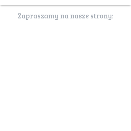
Zapraszamy na nasze strony:
poznaj stronę
usługi ekosystemów
uslugiekosystemow.pl
zostań przyjacielem
puszczy
mojapuszcza.sendzimir.org.pl