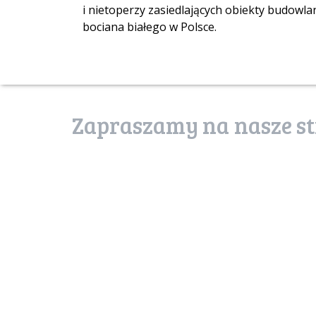
i nietoperzy zasiedlających obiekty budowl
bociana białego w Polsce.
Zapraszamy na nasze st
poznaj stronę
usługi ekosystemów
uslugiekosystemow.pl