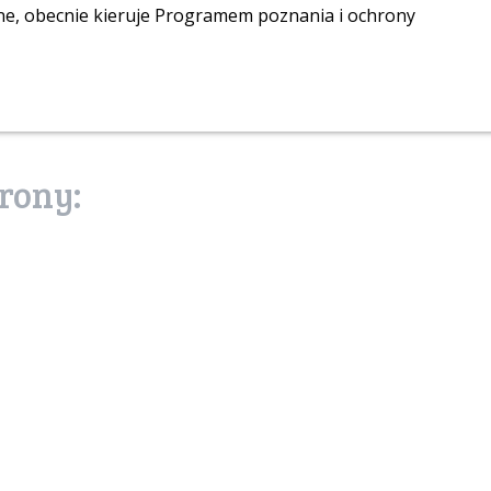
ane, obecnie kieruje Programem poznania i ochrony
rony:
zostań prz
puszczy
mojapuszcza.sendz