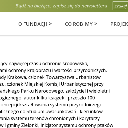
Bądź na bieżąco, zapisz się do newslettera
O FUNDACJI
CO ROBIMY
PROJE
ający najwięcej czasu ochronie środowiska,
mi ochrony krajobrazu i wartości przyrodniczych,
ody Krakowa, członek Towarzystwa Urbanistów
azu, członek Miejskiej Komisji Urbanistycznej przy
ńskiego Parku Narodowego, założyciel i wieloletni
icznego, autor kilku książek i przeszło 100
koncepcji kształtowania systemu przyrodniczego
raficznego do Studium uwarunkowań i kierunków
nia systemu terenów chronionych i korytarzy
 i gminy Zielonki, inicjator systemu ochrony ptaków