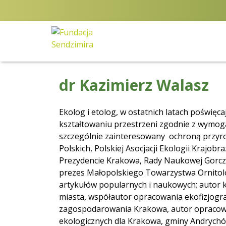
Przejdź
do
zawartości
Fundacja Sendzimira
Oferujemy wsparcie
doradcze i szkoleniowe
dr Kazimierz Walasz
z zakresu
zrównoważonego
rozwoju miast, nasza
Ekolog i etolog, w ostatnich latach poświęc
specjalizacja to
kształtowaniu przestrzeni zgodnie z wymoga
wdrażanie błękitno-
szczególnie zainteresowany ochroną przyr
zielonej infrastruktury i
Polskich, Polskiej Asocjacji Ekologii Krajobr
adaptacja miast do
Prezydencie Krakowa, Rady Naukowej Gorcza
zmian klimatu
prezes Małopolskiego Towarzystwa Ornitolog
artykułów popularnych i naukowych; autor 
miasta, współautor opracowania ekofizjog
zagospodarowania Krakowa, autor opracowa
ekologicznych dla Krakowa, gminy Andrychów