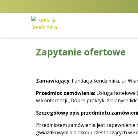
Przejdź
do
zawartości
Fundacja Sendzimira
Oferujemy wsparcie
doradcze i szkoleniowe
Zapytanie ofertowe
z zakresu
zrównoważonego
rozwoju miast, nasza
specjalizacja to
wdrażanie błękitno-
Zamawiający:
Fundacja Sendzimira, ul. Wia
zielonej infrastruktury i
Przedmiot zamówienia:
Usługa hotelowa (
adaptacja miast do
w konferencji „Dobre praktyki zielonych l
zmian klimatu
Szczegółowy opis przedmiotu zamówieni
Przedmiotem zamówienia jest zapewnienie 
gwiazdkowym dla osób uczestniczących w kon