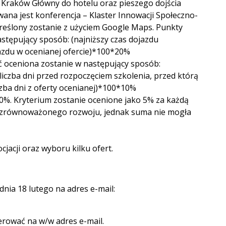
 Kraków Główny do hotelu oraz pieszego dojścia
wana jest konferencja – Klaster Innowacji Społeczno-
kreślony zostanie z użyciem Google Maps. Punkty
astępujący sposób: (najniższy czas dojazdu
jazdu w ocenianej ofercie)*100*20%
ść oceniona zostanie w następujący sposób:
liczba dni przed rozpoczęciem szkolenia, przed którą
czba dni z oferty ocenianej)*100*10%
0%. Kryterium zostanie ocenione jako 5% za każdą
zrównoważonego rozwoju, jednak suma nie mogła
jacji oraz wyboru kilku ofert.
nia 18 lutego na adres e-mail:
erować na w/w adres e-mail.