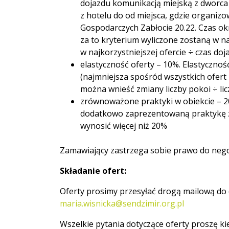
dojazdu komunikacją miejską z dworca
z hotelu do od miejsca, gdzie organizo
Gospodarczych Zabłocie 20.22. Czas o
za to kryterium wyliczone zostaną w n
w najkorzystniejszej ofercie ÷ czas do
elastyczność oferty – 10%. Elastyczno
(najmniejsza spośród wszystkich ofert 
można wnieść zmiany liczby pokoi ÷ li
zrównoważone praktyki w obiekcie – 2
dodatkowo zaprezentowaną praktykę 
wynosić więcej niż 20%
Zamawiający zastrzega sobie prawo do negoc
Składanie ofert:
Oferty prosimy przesyłać drogą mailową do d
maria.wisnicka@sendzimir.org.pl
Wszelkie pytania dotyczące oferty proszę ki