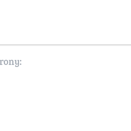
rony:
zostań prz
puszczy
mojapuszcza.sendz