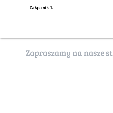
Załącznik 1.
Zapraszamy na nasze st
poznaj stronę
usługi ekosystemów
uslugiekosystemow.pl