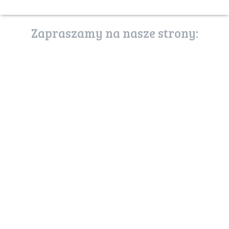
Zapraszamy na nasze strony:
poznaj stronę
usługi ekosystemów
uslugiekosystemow.pl
zostań przyjacielem
puszczy
mojapuszcza.sendzimir.org.pl