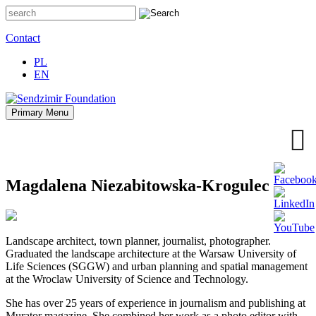
Skip
to
content
Contact
PL
EN
Primary Menu
Sendzimir Foundation
Oferujemy wsparcie doradcze i szkoleniowe z zakresu
zrównoważonego rozwoju miast, nasza specjalizacja to wdrażanie
błękitno-zielonej infrastruktury i adaptacja miast do zmian klimatu
Magdalena Niezabitowska-Krogulec
Landscape architect, town planner, journalist, photographer.
Graduated the landscape architecture at the Warsaw University of
Life Sciences (SGGW) and urban planning and spatial management
at the Wroclaw University of Science and Technology.
She has over 25 years of experience in journalism and publishing at
Murator magazine. She combined her work as a photo editor with