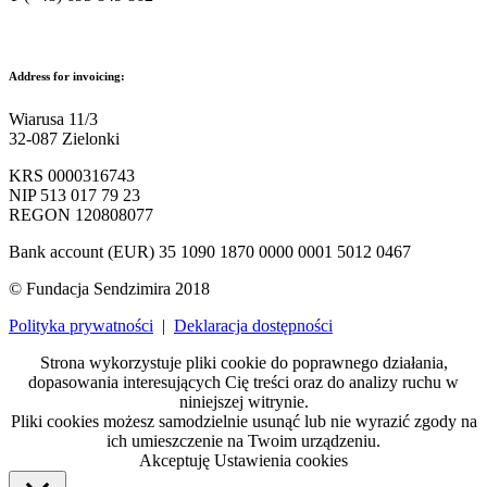
kontakt@sendzimir.org.pl
Address for invoicing:
Wiarusa 11/3
32-087 Zielonki
KRS 0000316743
NIP 513 017 79 23
REGON 120808077
Bank account (EUR) 35 1090 1870 0000 0001 5012 0467
© Fundacja Sendzimira 2018
Polityka prywatności
|
Deklaracja dostępności
Strona wykorzystuje pliki cookie do poprawnego działania,
dopasowania interesujących Cię treści oraz do analizy ruchu w
niniejszej witrynie.
Pliki cookies możesz samodzielnie usunąć lub nie wyrazić zgody na
ich umieszczenie na Twoim urządzeniu.
Akceptuję
Ustawienia cookies