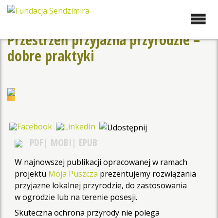
Przejdź
do
Fundacja Sendzimira
Oferujemy wsparcie
zawartości
doradcze i szkoleniowe z
Przestrzeń przyjazna przyrodzie –
zakresu zrównoważonego
dobre praktyki
rozwoju miast, nasza
specjalizacja to wdrażanie
błękitno-zielonej
infrastruktury i adaptacja
miast do zmian klimatu
PDF
MOBI
EPUB
W najnowszej publikacji opracowanej w ramach
projektu
Moja Puszcza
prezentujemy rozwiązania
przyjazne lokalnej przyrodzie, do zastosowania
w ogrodzie lub na terenie posesji.
Skuteczna ochrona przyrody nie polega