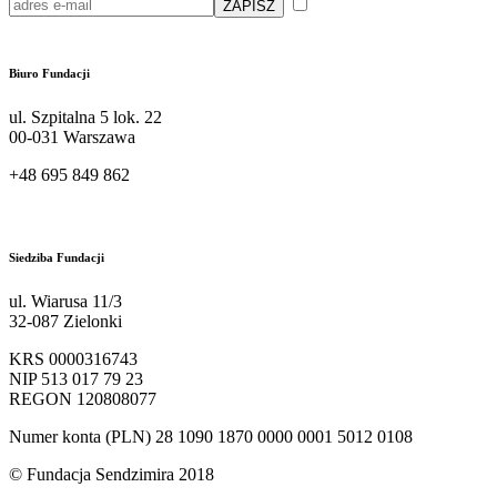
Przeczytałam/em i akceptuję polity
przetwarzania moich danych osobowych przez Fundację Sendzimira
Biuro Fundacji
ul. Szpitalna 5 lok. 22
00-031 Warszawa
+48 695 849 862
kontakt@sendzimir.org.pl
Siedziba Fundacji
ul. Wiarusa 11/3
32-087 Zielonki
KRS 0000316743
NIP 513 017 79 23
REGON 120808077
Numer konta (PLN) 28 1090 1870 0000 0001 5012 0108
© Fundacja Sendzimira 2018