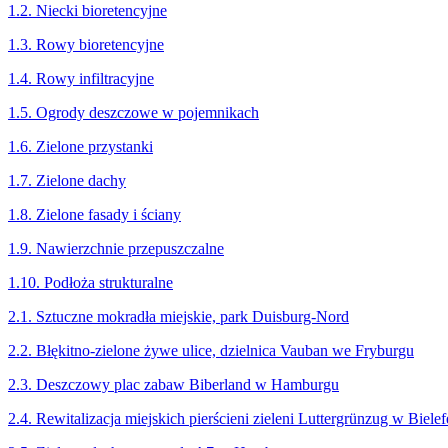
1.2. Niecki bioretencyjne
1.3. Rowy bioretencyjne
1.4. Rowy infiltracyjne
1.5. Ogrody deszczowe w pojemnikach
1.6. Zielone przystanki
1.7. Zielone dachy
1.8. Zielone fasady i ściany
1.9. Nawierzchnie przepuszczalne
1.10. Podłoża strukturalne
2.1. Sztuczne mokradła miejskie, park Duisburg-Nord
2.2. Błękitno-zielone żywe ulice, dzielnica Vauban we Fryburgu
2.3. Deszczowy plac zabaw Biberland w Hamburgu
2.4. Rewitalizacja miejskich pierścieni zieleni Luttergrünzug w Bielef