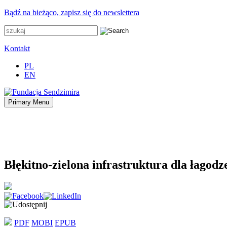
Przejdź
Bądź na bieżąco, zapisz się do newslettera
do
zawartości
Kontakt
PL
EN
Primary Menu
Fundacja Sendzimira
Oferujemy wsparcie doradcze i szkoleniowe z zakresu zrównoważonego 
Błękitno-zielona infrastruktura dla łagod
PDF
MOBI
EPUB