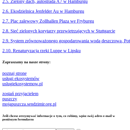
2.5. Zielony dach, autostrada A7 w Hamburgu
2.6. Ekodzielnica Jenfelder Au w Hamburgu
2.7. Plac zalewowy Zollhallen Plaza we Fryburgu
2.8. Sieć zielonych korytarzy przewietrzających w Stuttgarcie
2.9. System zrównoważonego gospodarowania wodą deszczową, Pots
2.10. Renaturyzacja rzeki Luppe w Lipsku
Zapraszamy na nasze strony:
poznaj stronę
usługi ekosystemów
uslugiekosystemow.pl
zostań przyjacielem
puszczy
mojapuszcza.sendzimir.org.pl
Jeśli chcesz otrzymywać informacje o tym, co robimy, wpisz swój adres e-mail w
poniższym formularzu