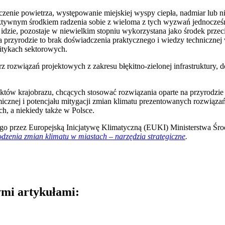
nie powietrza, występowanie miejskiej wyspy ciepła, nadmiar lub nied
fektywnym środkiem radzenia sobie z wieloma z tych wyzwań jednocześ
 idzie, pozostaje w niewielkim stopniu wykorzystana jako środek przec
przyrodzie to brak doświadczenia praktycznego i wiedzy technicznej w 
itykach sektorowych.
z rozwiązań projektowych z zakresu błękitno-zielonej infrastruktury,
tektów krajobrazu, chcących stosować rozwiązania oparte na przyrodzie 
nomicznej i potencjału mitygacji zmian klimatu prezentowanych rozwi
h, a niekiedy także w Polsce.
ego przez Europejską Inicjatywę Klimatyczną (EUKI) Ministerstwa Śro
godzenia zmian klimatu w miastach – narzędzia strategiczne
.
ymi artykułami: