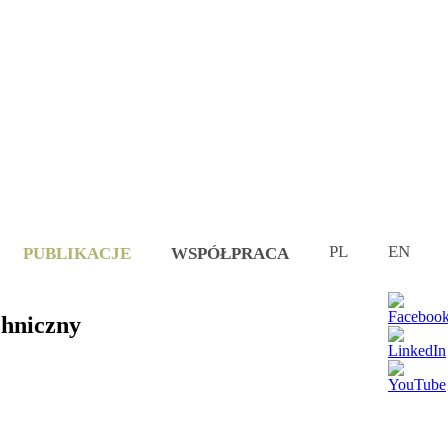
rastruktury i adaptacja miast do zmian klimatu
PL
EN
PUBLIKACJE
WSPÓŁPRACA
chniczny