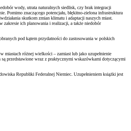
obór wody, utrata naturalnych siedlisk, czy brak integracji
nie.
Pomimo znaczącego potencjału, błękitno-zielona infrastruktura
iwdziałania skutkom zmian klimatu i adaptacji naszych miast.
zakresie ich planowania i realizacji, a także niedobór
 dobranych pod kątem przydatności do zastosowania w polskich
w miastach różnej wielkości – zamiast lub jako uzupełnienie
ązań są przedstawione wraz z praktycznymi wskazówkami dotyczącymi
dowiska Republiki Federalnej Niemiec. Uzupełnieniem książki jest