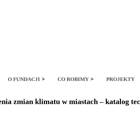
rozwoju miast, nasza specjalizacja to wdrażanie błękitno-zielonej inf
O FUNDACJI
CO ROBIMY
PROJEKTY
zenia zmian klimatu w miastach – katalog te