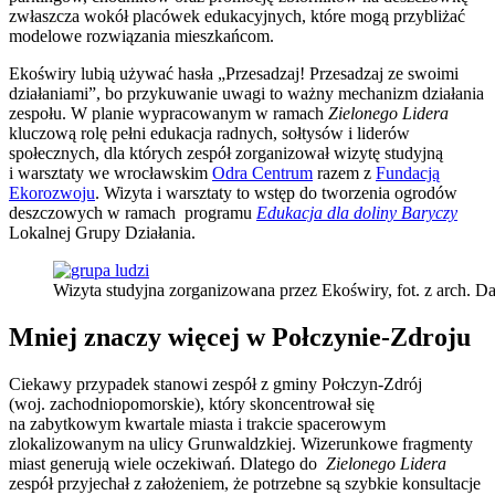
zwłaszcza wokół placówek edukacyjnych, które mogą przybliżać
modelowe rozwiązania mieszkańcom.
Ekoświry lubią używać hasła „Przesadzaj! Przesadzaj ze swoimi
działaniami”, bo przykuwanie uwagi to ważny mechanizm działania
zespołu. W planie wypracowanym w ramach
Zielonego Lidera
kluczową rolę pełni edukacja radnych, sołtysów i liderów
społecznych, dla których zespół zorganizował wizytę studyjną
i warsztaty we wrocławskim
Odra Centrum
razem z
Fundacją
Ekorozwoju
. Wizyta i warsztaty to wstęp do tworzenia ogrodów
deszczowych w ramach programu
Edukacja dla doliny Baryczy
Lokalnej Grupy Działania.
Wizyta studyjna zorganizowana przez Ekoświry, fot. z arch. D
Mniej znaczy więcej w Połczynie-Zdroju
Ciekawy przypadek stanowi zespół z gminy Połczyn-Zdrój
(woj. zachodniopomorskie), który skoncentrował się
na zabytkowym kwartale miasta i trakcie spacerowym
zlokalizowanym na ulicy Grunwaldzkiej. Wizerunkowe fragmenty
miast generują wiele oczekiwań. Dlatego do
Zielonego Lidera
zespół przyjechał z założeniem, że potrzebne są szybkie konsultacje