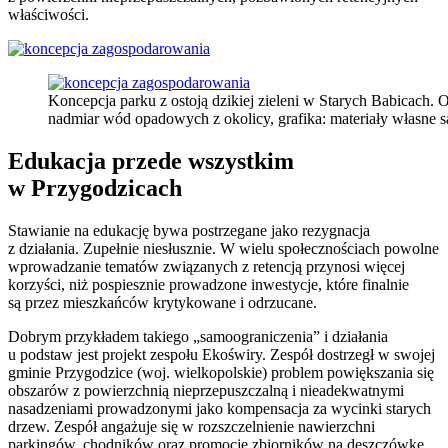
właściwości.
Koncepcja parku z ostoją dzikiej zieleni w Starych Babicach.
nadmiar wód opadowych z okolicy, grafika: materiały własne 
Edukacja przede wszystkim
w Przygodzicach
Stawianie na edukację bywa postrzegane jako rezygnacja
z działania. Zupełnie niesłusznie. W wielu społecznościach powolne
wprowadzanie tematów związanych z retencją przynosi więcej
korzyści, niż pospiesznie prowadzone inwestycje, które finalnie
są przez mieszkańców krytykowane i odrzucane.
Dobrym przykładem takiego „samoograniczenia” i działania
u podstaw jest projekt zespołu Ekoświry. Zespół dostrzegł w swojej
gminie Przygodzice (woj. wielkopolskie) problem powiększania się
obszarów z powierzchnią nieprzepuszczalną i nieadekwatnymi
nasadzeniami prowadzonymi jako kompensacja za wycinki starych
drzew. Zespół angażuje się w rozszczelnienie nawierzchni
parkingów, chodników oraz promocję zbiorników na deszczówkę