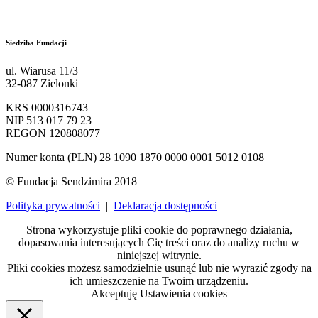
kontakt@sendzimir.org.pl
Siedziba Fundacji
ul. Wiarusa 11/3
32-087 Zielonki
KRS 0000316743
NIP 513 017 79 23
REGON 120808077
Numer konta (PLN) 28 1090 1870 0000 0001 5012 0108
© Fundacja Sendzimira 2018
Polityka prywatności
|
Deklaracja dostępności
Strona wykorzystuje pliki cookie do poprawnego działania,
dopasowania interesujących Cię treści oraz do analizy ruchu w
niniejszej witrynie.
Pliki cookies możesz samodzielnie usunąć lub nie wyrazić zgody na
ich umieszczenie na Twoim urządzeniu.
Akceptuję
Ustawienia cookies