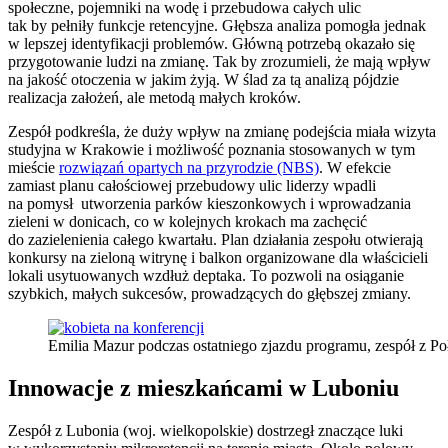
społeczne, pojemniki na wodę i przebudowa całych ulic
tak by pełniły funkcje retencyjne. Głębsza analiza pomogła jednak
w lepszej identyfikacji problemów. Główną potrzebą okazało się
przygotowanie ludzi na zmianę. Tak by zrozumieli, że mają wpływ
na jakość otoczenia w jakim żyją. W ślad za tą analizą pójdzie
realizacja założeń, ale metodą małych kroków.
Zespół podkreśla, że duży wpływ na zmianę podejścia miała wizyta
studyjna w Krakowie i możliwość poznania stosowanych w tym
mieście
rozwiązań opartych na przyrodzie (NBS)
. W efekcie
zamiast planu całościowej przebudowy ulic liderzy wpadli
na pomysł utworzenia parków kieszonkowych i wprowadzania
zieleni w donicach, co w kolejnych krokach ma zachęcić
do zazielenienia całego kwartału. Plan działania zespołu otwierają
konkursy na zieloną witrynę i balkon organizowane dla właścicieli
lokali usytuowanych wzdłuż deptaka. To pozwoli na osiąganie
szybkich, małych sukcesów, prowadzących do głębszej zmiany.
Emilia Mazur podczas ostatniego zjazdu programu, zespół z Po
Innowacje z mieszkańcami w Luboniu
Zespół z Lubonia (woj. wielkopolskie) dostrzegł znaczące luki