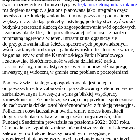
(woj. mazowieckie). Tu inwestycja w
błękitno-zieloną infrastrukturę
ma dopiero nastąpić, a jest ona planowana jako integralna część
przedszkola z funkcją senioralną. Gmina pozyskuje pod nią teren
większy niż zakładają potrzeby instytucji, po to by stworzyć wokół
budynku przestrzeń służącą do zagospodarowania wód opadowych
i zachowania dzikiej, nieuporządkowanej roślinności, z bardzo
minimalną ingerencją w teren. Infrastruktura ograniczy się
do przygotowania kilku ścieżek spacerowych poprowadzonych
wśród zastanych, rodzimych gatunków roślin. Jest to o tyle ważne,
że gmina leży w otulinie Kampinoskiego Parku Narodowego
i zachowując bioróżnorodność wspiera działalność parku.
Tak pomyślany, minimalistyczny skwer to odpowiedź na presję
inwestycyjną widoczną w gminie oraz problem z podtopieniami.
Ponieważ wizja takiego zagospodarowania jest odległa
od powszechnych wyobrażeń o uporządkowanej zieleni na terenie
zurbanizowanym, inwestycja wymaga bliskiej współpracy
z mieszkańcami. Zespół liczy, że dzięki niej przekona społeczność
do zachowania dzikiej ostoi bioróżnorodności z funkcją retencyjną.
Poligonem doświadczalnym był dla gminy proces konsultacji
dotyczących placu zabaw w innej części miejscowości, które
Fundacja Sendzimira prowadziła na przełomie 2022 i 2023 roku.
Tam udało się uzgodnić z mieszkańcami stworzenie stref okresowo
zalewanych w trakcie deszczy nawalnych i rezygnację
z powierzchni nieprzepuszczalnych, pozbawionych retencyjnych