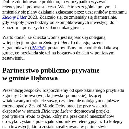
Dobre zdefiniowanie problemu, to w przypadku wyzwań
retencyjnych połowa sukcesu. Widać to szczególnie po tym jak
zmieniały się plany działania zgłaszane przez uczestników programu
Zielony Lider
2023. Zdarzało się, że zmieniały się diametralnie,
gdy zespoły przechodziły od skomplikowanych inwestycji do –
z pozoru – prostszych działań edukacyjnych.
Warto dodać, że ścieżka wodna jest najbardziej obleganą
w tej edycji programu
Zielony Lider
. To dlatego, razem
z grantodawcą (
PAFW
), postanowiliśmy uruchomić dodatkową
grupę, co przekłada się też na bogactwo działań w poniższym
zestawieniu.
Partnerstwo publiczno-prywatne
w gminie Dąbrowa
Prezentację zespołów rozpoczniemy od spektakularnego przykładu
z gminy Dąbrowa (woj. kujawsko-pomorskie), leżącej
w tak zwanym trójkącie suszy, czyli terenie notującym najniższe
roczne opady. Zespół Młode Dęby pracując przy wsparciu
ekspertów w ramach
Zielonego Lidera
dopracował projekt
pod tytułem
Woda to życie
, który ma przekonać mieszkańców
do wykorzystania potencjału zbiorników retencyjnych. To kolejny
etap inwestycji, która została zrealizowana w partnerstwie