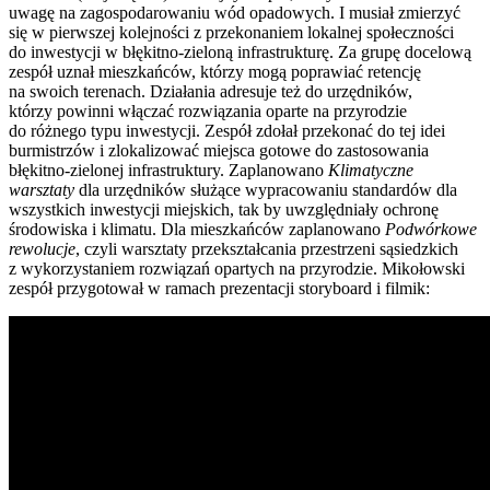
uwagę na zagospodarowaniu wód opadowych. I musiał zmierzyć
się w pierwszej kolejności z przekonaniem lokalnej społeczności
do inwestycji w błękitno-zieloną infrastrukturę. Za grupę docelową
zespół uznał mieszkańców, którzy mogą poprawiać retencję
na swoich terenach. Działania adresuje też do urzędników,
którzy powinni włączać rozwiązania oparte na przyrodzie
do różnego typu inwestycji. Zespół zdołał przekonać do tej idei
burmistrzów i zlokalizować miejsca gotowe do zastosowania
błękitno-zielonej infrastruktury. Zaplanowano
Klimatyczne
warsztaty
dla urzędników służące wypracowaniu standardów dla
wszystkich inwestycji miejskich, tak by uwzględniały ochronę
środowiska i klimatu. Dla mieszkańców zaplanowano
Podwórkowe
rewolucje
, czyli warsztaty przekształcania przestrzeni sąsiedzkich
z wykorzystaniem rozwiązań opartych na przyrodzie. Mikołowski
zespół przygotował w ramach prezentacji storyboard i filmik: