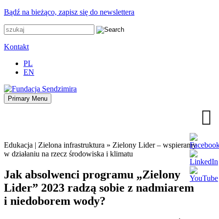
Przejdź
Bądź na bieżąco, zapisz się do newslettera
do
zawartości
Kontakt
PL
EN
Primary Menu
Fundacja Sendzimira
Oferujemy wsparcie doradcze i szkoleniowe z zakresu
zrównoważonego rozwoju miast, nasza specjalizacja to wdrażanie
błękitno-zielonej infrastruktury i adaptacja miast do zmian klimatu
Edukacja | Zielona infrastruktura
»
Zielony Lider – wspieramy
w działaniu na rzecz środowiska i klimatu
Jak absolwenci programu „Zielony
Lider” 2023 radzą sobie z nadmiarem
i niedoborem wody?