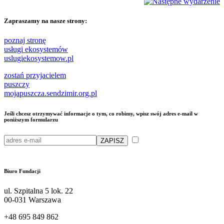
Zapraszamy na nasze strony:
poznaj stronę
usługi ekosystemów
uslugiekosystemow.pl
zostań przyjacielem
puszczy
mojapuszcza.sendzimir.org.pl
Jeśli chcesz otrzymywać informacje o tym, co robimy, wpisz swój adres e-mail w
poniższym formularzu
Przeczytałam/em i akceptuję
politykę przetwarzania moich danych osobowych przez Fundację Sendzimira
Biuro Fundacji
ul. Szpitalna 5 lok. 22
00-031 Warszawa
+48 695 849 862