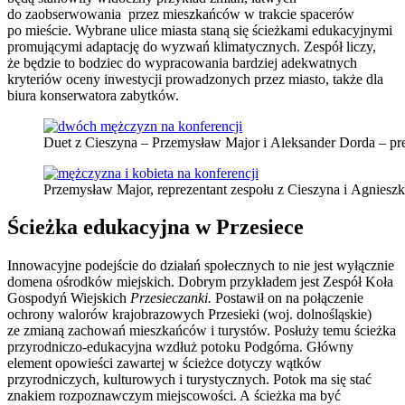
do zaobserwowania przez mieszkańców w trakcie spacerów
po mieście. Wybrane ulice miasta staną się ścieżkami edukacyjnymi
promującymi adaptację do wyzwań klimatycznych. Zespół liczy,
że będzie to bodziec do wypracowania bardziej adekwatnych
kryteriów oceny inwestycji prowadzonych przez miasto, także dla
biura konserwatora zabytków.
Duet z Cieszyna – Przemysław Major i Aleksander Dorda – pre
Przemysław Major, reprezentant zespołu z Cieszyna i Agniesz
Ścieżka edukacyjna w Przesiece
Innowacyjne podejście do działań społecznych to nie jest wyłącznie
domena ośrodków miejskich. Dobrym przykładem jest Zespół Koła
Gospodyń Wiejskich
Przesieczanki.
Postawił on na połączenie
ochrony walorów krajobrazowych Przesieki (woj. dolnośląskie)
ze zmianą zachowań mieszkańców i turystów. Posłuży temu ścieżka
przyrodniczo-edukacyjna wzdłuż potoku Podgórna. Główny
element opowieści zawartej w ścieżce dotyczy wątków
przyrodniczych, kulturowych i turystycznych. Potok ma się stać
znakiem rozpoznawczym miejscowości. A ścieżka ma być