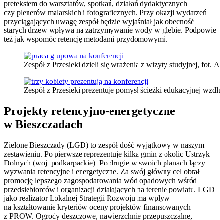
pretekstem do warsztatów, spotkań, działań dydaktycznych
czy plenerów malarskich i fotograficznych. Przy okazji wydarzeń
przyciągających uwagę zespół będzie wyjaśniał jak obecność
starych drzew wpływa na zatrzymywanie wody w glebie. Podpowie
też jak wspomóc retencję metodami przydomowymi.
Zespół z Przesieki dzieli się wrażenia z wizyty studyjnej, fot. 
Zespół z Przesieki prezentuje pomysł ścieżki edukacyjnej wzdł
Projekty retencyjno-energetyczne
w Bieszczadach
Zielone Bieszczady (LGD) to zespół dość wyjątkowy w naszym
zestawieniu. Po pierwsze reprezentuje kilka gmin z okolic Ustrzyk
Dolnych (woj. podkarpackie). Po drugie w swoich planach łączy
wyzwania retencyjne i energetyczne. Za swój główny cel obrał
promocję lepszego zagospodarowania wód opadowych wśród
przedsiębiorców i organizacji działających na terenie powiatu. LGD
jako realizator Lokalnej Strategii Rozwoju ma wpływ
na kształtowanie kryteriów oceny projektów finansowanych
z PROW. Ogrody deszczowe, nawierzchnie przepuszczalne,