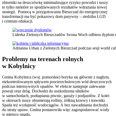
zbiorniki na deszczówkę minimalizujące ryzyko powodzi i suszy
to tylko niektóre ze spodziewanych rezultatów wdrażania nowej
strategii. Pomocą w przygotowaniu Bieszczad do energetycznej
transformacji ma być pokazowy dom pasywny – siedziba LGD
i centrum edukacji.
Liderka Zielonych Bieszczadów Iwona Woch odbiera dyplom dla
Adrianna Urban z Zielonych Bieszczad podczas sesji world caf
Problemy na terenach rolnych
w Kobylnicy
Gmina Kobylnica (woj. pomorskie) boryka się głównie z nagłym,
niekontrolowanym spływem powierzchniowym wód deszczowych
podczas intensywnych opadów. W efekcie następuje zalewanie
posesji oraz dróg. Dochodzi do uszkodzenia silników
w samochodach, podtapiania piwnic, garaży i podjazdów. Z kolei
w okresach suszy obumierają rośliny, żółkną krzewy i trawniki.
Spada też wydajność wodociągów. A bez nawadniania dochodzi
do utraty upraw. Gmina postanowiła więc zagospodarować wody
w miejscu opadu.