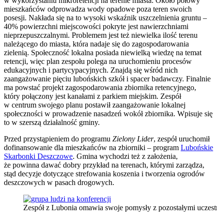
w wykorzystaniu mikroretencji na terenie miasta. Około połowy
mieszkańców odprowadza wody opadowe poza teren swoich
posesji. Nakłada się na to wysoki wskaźnik uszczelnienia gruntu –
40% powierzchni miejscowości pokryte jest nawierzchniami
nieprzepuszczalnymi. Problemem jest też niewielka ilość terenu
należącego do miasta, która nadaje się do zagospodarowania
zielenią. Społeczność lokalna posiada niewielką wiedzę na temat
retencji, więc plan zespołu polega na uruchomieniu procesów
edukacyjnych i partycypacyjnych. Znajdą się wśród nich
zaangażowanie pięciu lubońskich szkół i spacer badawczy. Finalnie
ma powstać projekt zagospodarowania zbiornika retencyjnego,
który połączony jest kanałami z parkiem miejskim. Zespół
w centrum swojego planu postawił zaangażowanie lokalnej
społeczności w prowadzenie nasadzeń wokół zbiornika. Wpisuje się
to w szerszą działalność gminy.
Przed przystąpieniem do programu
Zielony Lider
, zespół uruchomił
dofinansowanie dla mieszkańców na zbiorniki – program
Lubońskie
Skarbonki Deszczowe
. Gmina wychodzi też z założenia,
że powinna dawać dobry przykład na terenach, którymi zarządza,
stąd decyzje dotyczące strefowania koszenia i tworzenia ogrodów
deszczowych w pasach drogowych.
Zespół z Lubonia omawia swoje pomysły z pozostałymi uczes