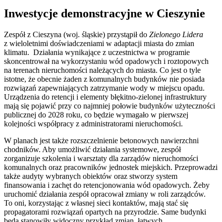
Inwestycje demonstracyjne w Cieszynie
Zespół z Cieszyna (woj. śląskie) przystąpił do
Zielonego Lidera
z wieloletnimi doświadczeniami w adaptacji miasta do zmian
klimatu. Działania wynikające z uczestnictwa w programie
skoncentrował na wykorzystaniu wód opadowych i roztopowych
na terenach nieruchomości należących do miasta. Co jest o tyle
istotne, że obecnie żaden z komunalnych budynków nie posiada
rozwiązań zapewniających zatrzymanie wody w miejscu opadu.
Urządzenia do retencji i elementy błękitno-zielonej infrastruktury
mają się pojawić przy co najmniej połowie budynków użyteczności
publicznej do 2028 roku, co będzie wymagało w pierwszej
kolejności współpracy z administratorami nieruchomości.
W planach jest także rozszczelnienie betonowych nawierzchni
chodników. Aby umożliwić działania systemowe, zespół
zorganizuje szkolenia i warsztaty dla zarządów nieruchomości
komunalnych oraz pracowników jednostek miejskich. Przeprowadzi
także audyty wybranych obiektów oraz stworzy system
finansowania i zachęt do retencjonowania wód opadowych. Żeby
uruchomić działania zespół opracował zmiany w roli zarządców.
To oni, korzystając z własnej sieci kontaktów, mają stać się
propagatorami rozwiązań opartych na przyrodzie. Same budynki
będą stanowiły widoczny przykład zmian, łatwych