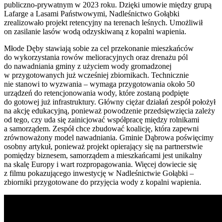
publiczno-prywatnym w 2023 roku. Dzięki umowie między grupą
Lafarge a Lasami Państwowymi, Nadleśnictwo Gołąbki
zrealizowało projekt retencyjny na terenach leśnych. Umożliwił
on zasilanie lasów wodą odzyskiwaną z kopalni wapienia.
Młode Dęby stawiają sobie za cel przekonanie mieszkańców
do wykorzystania rowów melioracyjnych oraz drenażu pól
do nawadniania gminy z użyciem wody gromadzonej
w przygotowanych już wcześniej zbiornikach. Technicznie
nie stanowi to wyzwania – wymaga przygotowania około 50
urządzeń do retencjonowania wody, które zostaną podpięte
do gotowej już infrastruktury. Główny ciężar działań zespół położył
na akcję edukacyjną, ponieważ powodzenie przedsięwzięcia zależy
od tego, czy uda się zainicjować współpracę między rolnikami
a samorządem. Zespół chce zbudować koalicję, która zapewni
zrównoważony model nawadniania. Gminie Dąbrowa poświęcimy
osobny artykuł, ponieważ projekt opierający się na partnerstwie
pomiędzy biznesem, samorządem a mieszkańcami jest unikalny
na skalę Europy i wart rozpropagowania. Więcej dowiecie się
z filmu pokazującego inwestycję w Nadleśnictwie Gołąbki –
zbiorniki przygotowane do przyjęcia wody z kopalni wapienia.