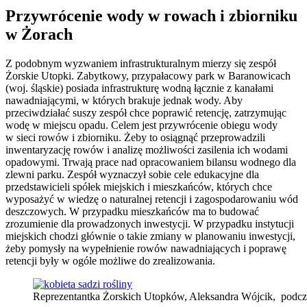
Przywrócenie wody w rowach i zbiorniku
w Żorach
Z podobnym wyzwaniem infrastrukturalnym mierzy się zespół
Żorskie Utopki. Zabytkowy, przypałacowy park w Baranowicach
(woj. śląskie) posiada infrastrukturę wodną łącznie z kanałami
nawadniającymi, w których brakuje jednak wody. Aby
przeciwdziałać suszy zespół chce poprawić retencję, zatrzymując
wodę w miejscu opadu. Celem jest przywrócenie obiegu wody
w sieci rowów i zbiorniku. Żeby to osiągnąć przeprowadzili
inwentaryzację rowów i analizę możliwości zasilenia ich wodami
opadowymi. Trwają prace nad opracowaniem bilansu wodnego dla
zlewni parku. Zespół wyznaczył sobie cele edukacyjne dla
przedstawicieli spółek miejskich i mieszkańców, których chce
wyposażyć w wiedzę o naturalnej retencji i zagospodarowaniu wód
deszczowych. W przypadku mieszkańców ma to budować
zrozumienie dla prowadzonych inwestycji. W przypadku instytucji
miejskich chodzi głównie o takie zmiany w planowaniu inwestycji,
żeby pomysły na wypełnienie rowów nawadniających i poprawę
retencji były w ogóle możliwe do zrealizowania.
Reprezentantka Żorskich Utopków, Aleksandra Wójcik, podcza