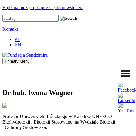
Przejdź
Bądź na bieżąco, zapisz się do newslettera
do
zawartości
Kontakt
PL
EN
Primary Menu
Fundacja Sendzimira
Oferujemy wsparcie doradcze i szkoleniowe z zakresu
zrównoważonego rozwoju miast, nasza specjalizacja to wdrażanie
błękitno-zielonej infrastruktury i adaptacja miast do zmian klimatu
Dr hab. Iwona Wagner
Profesor Uniwersytetu Łódzkiego w Katedrze UNESCO
Ekohydrologii i Ekologii Stosowanej na Wydziale Biologii
i Ochrony Środowiska.