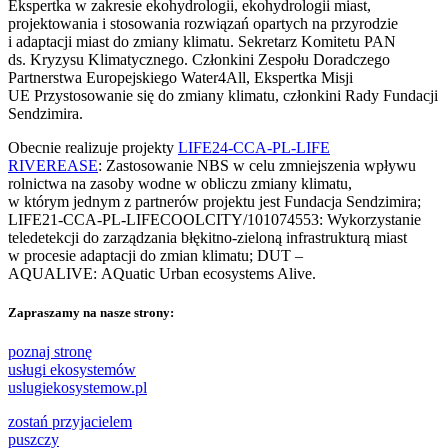
Ekspertka w zakresie ekohydrologii, ekohydrologii miast,
projektowania i stosowania rozwiązań opartych na przyrodzie
i adaptacji miast do zmiany klimatu. Sekretarz Komitetu PAN
ds. Kryzysu Klimatycznego. Członkini Zespołu Doradczego
Partnerstwa Europejskiego Water4All, Ekspertka Misji
UE Przystosowanie się do zmiany klimatu, członkini Rady Fundacji
Sendzimira.
Obecnie realizuje projekty
LIFE24-CCA-PL-LIFE
RIVEREASE
: Zastosowanie NBS w celu zmniejszenia wpływu
rolnictwa na zasoby wodne w obliczu zmiany klimatu,
w którym jednym z partnerów projektu jest Fundacja Sendzimira;
LIFE21-CCA-PL-LIFECOOLCITY/101074553: Wykorzystanie
teledetekcji do zarządzania błękitno-zieloną infrastrukturą miast
w procesie adaptacji do zmian klimatu; DUT –
AQUALIVE: AQuatic Urban ecosystems Alive.
Zapraszamy na nasze strony:
poznaj stronę
usługi ekosystemów
uslugiekosystemow.pl
zostań przyjacielem
puszczy