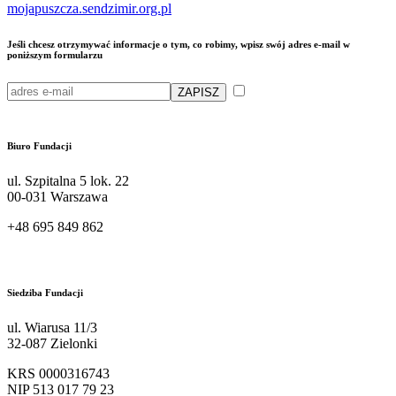
mojapuszcza.sendzimir.org.pl
Jeśli chcesz otrzymywać informacje o tym, co robimy, wpisz swój adres e-mail w
poniższym formularzu
Przeczytałam/em i akceptuję
politykę przetwarzania moich danych osobowych przez Fundację Sendzimira
Biuro Fundacji
ul. Szpitalna 5 lok. 22
00-031 Warszawa
+48 695 849 862
kontakt@sendzimir.org.pl
Siedziba Fundacji
ul. Wiarusa 11/3
32-087 Zielonki
KRS 0000316743
NIP 513 017 79 23