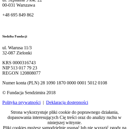
00-031 Warszawa
+48 695 849 862
kontakt@sendzimir.org.pl
Siedziba Fundacji
ul. Wiarusa 11/3
32-087 Zielonki
KRS 0000316743
NIP 513 017 79 23
REGON 120808077
Numer konta (PLN) 28 1090 1870 0000 0001 5012 0108
© Fundacja Sendzimira 2018
Polityka prywatności
|
Deklaracja dostępności
Strona wykorzystuje pliki cookie do poprawnego działania,
dopasowania interesujących Cię treści oraz do analizy ruchu w
niniejszej witrynie.
Pliki cookies możesz samodzielnie usunąć lub nie wyrazić zgody na