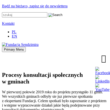
Przejdź
Bądź na bieżąco, zapisz się do newslettera
do
zawartości
Kontakt
PL
EN
Primary Menu
Fundacja Sendzimira
Oferujemy wsparcie doradcze i szkoleniowe z zakresu
zrównoważonego rozwoju miast, nasza specjalizacja to wdrażanie
błękitno-zielonej infrastruktury i adaptacja miast do zmian klimatu
Procesy konsultacji społecznych
w gminach
W pierwszej połowie 2019 roku do projektu przystąpiło 11 gmin.
We wszystkich gminach odbyły sie juz pierwsze spotkania
z ekspertami Fundacji. Celem spotkań było zapoznanie z projektem
i wstępne wypracowanie działań jakie będą podejmowane przy
konsultacji dokumentów planistycznych.