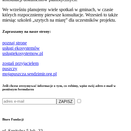
We wrześniu planujemy wiele spotkań w gminach, w czasie
których rozpoczniemy pierwsze konsultacje. Wrzesień to także
miesiąc szkoleń „szytych na miarę” dla uczestników projektu.
Zapraszamy na nasze strony:
poznaj stronę
usługi ekosystemów
uslugiekosystemow.pl
zostań przyjacielem
puszczy
mojapuszcza.sendzimir.org.pl
Jeśli chcesz otrzymywać informacje o tym, co robimy, wpisz swój adres e-mail w
poniższym formularzu
Przeczytałam/em i akceptuję
politykę przetwarzania moich danych osobowych przez Fundację Sendzimira
Biuro Fundacji
ul. Szpitalna 5 lok. 22